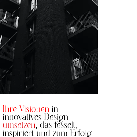
Ihre Visionen
in
innovatives Design
umsetzen
das fesselt
,
,
inspiriert und
zum
Erfolg