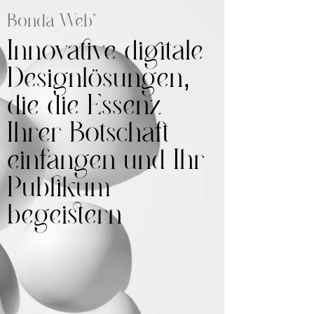
Bonda Web*
Innovative digitale
Designlösungen
,
die die Essenz
Ihrer Botschaft
einfangen und Ihr
Publikum
begeistern